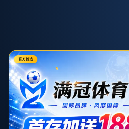
首页
投注中心
比赛直播
注册入口
赛事资讯
更多
立即注册
观看直播