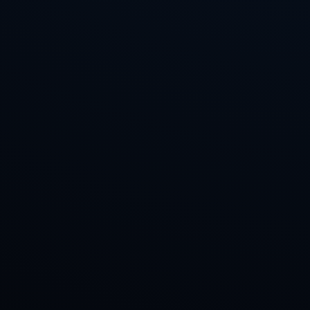
首页
投注中心
比赛直播
注册入口
赛事资讯
帮助中心
快捷入口
官方通道
新用户注册
赛事直播入口
合作伙伴
zh-worldcupcenter.com
cn-wcentry.com
cn-wcofficialweb.com
hk-sjb-officialhub.com
jn-vipportal.com