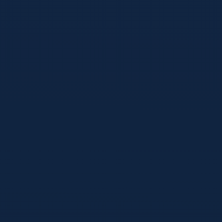
平台评测
2026-06-24
平台评测
为什么选择SJB网页版投注中心？五大核
心优势全面解析
2026美加墨世界杯火热来袭！本文为您深度剖析SJB网页版投
注中心的核心优势，从免下载的多端响应式设计、毫秒级实时
赔率刷新，到严苛的安全机制与多元盘口，助您安全、快捷地
畅享体育赛事盛宴。
阅读全文
→