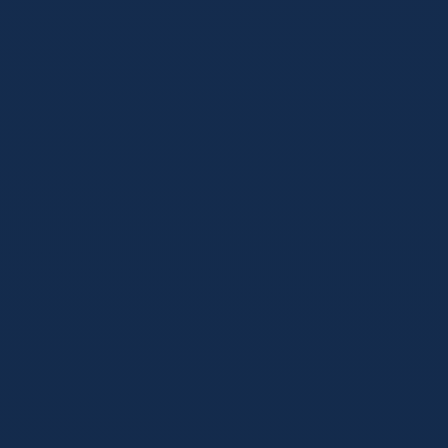
2026-06-29
平台指南
SJB官方网页版安全防伪指南：如何识别
官方入口与防范网络仿冒
2026世界杯期间网络钓鱼与仿冒网站频发。本文为您提供权威
的SJB官方网页版安全防伪指南，教您如何精准识别官方域
名、验证SSL证书、认准官方客服，100%避开网络陷阱。
阅读全文
→