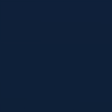
阵容实力，结合SJB最新赔率分析，带您看透群雄逐鹿的争冠
格局。
阅读全文
→