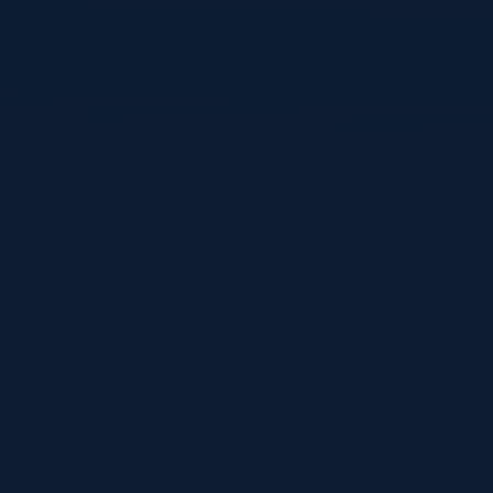
公司名称：SJB Sports Entertainment Ltd.
注册编号：CR-8829104
联系电话：+852 3001 8899
电子邮箱：support@hk-sjbofficialweb.com
办公地址：Kwun Tong, Kowloon, Hong Kong
服务时间：24/7
网站导航
首页
投注中心
比赛直播
注册入口
赛事资讯
帮助中心