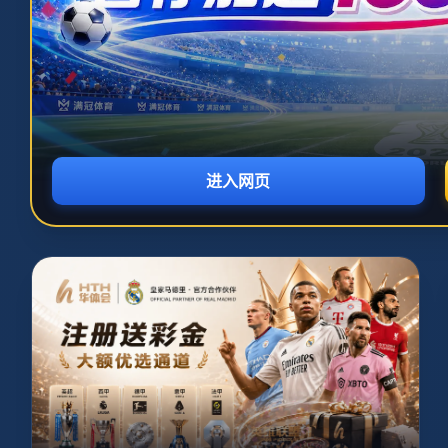
首页
/
赛事资讯
WORLD CUP NEWS
赛事资讯
聚合最新世界杯新闻、球队动态、赛程信息与热门焦点，帮助
您快速浏览重要资讯。
最新
热门
精选