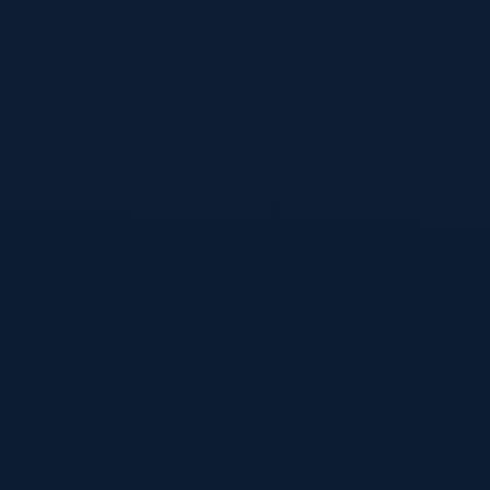
凭何成为世界杯最大黑马？
小组赛战罢，尼日利亚用恐怖的攻防转换速度席卷赛场。从后
场断球到完成射门仅需8.2秒，这支“非洲雄鹰”正凭借无与伦
比的身体天赋与极致防反，成为本届世界杯最具颠覆性的超级
黑马。
阅读全文
→
« Previous
1
2
3
...
6
Next »
SJB官方在线门户专注于提供赛事观看、投注平台入口与多端
访问体验，支持用户快速连接世界杯相关服务。