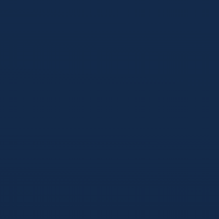
平台指南
2026-06-27
平台指南
SJB官方注册入口指引：5分钟快速开户
与安全设置指南
本文为您提供详尽的SJB官方注册与开户指南。手把手教您在
5分钟内完成合规注册，并深度解析如何通过绑定手机、双重
验证（2FA）与强密码设置，全方位保障您的账户与资金安
全。
阅读全文
→