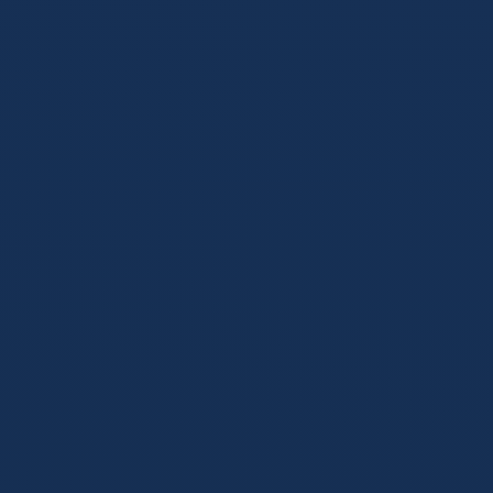
足球数据分析
2026-07-07
足球数据分析
世界杯助攻王投注怎么分析：从赛程、战
术到数据模型筛选高潜力球员
想研究世界杯助攻王投注，核心不在追逐名气，而在于系统比
较赛程、战术角色、关键传球、预期助攻 xA 与晋级概率。本
文以数据分析视角梳理一套更适合短赛制的评估框架，帮助你
做信息化、理性的判断。
阅读全文
→