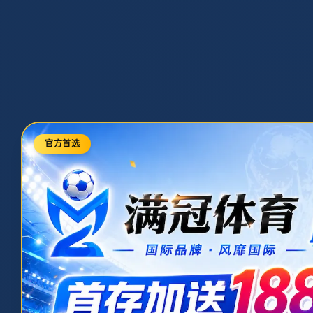
首页
投注中心
比赛直播
注册入口
赛事资讯
更多
立即注册
观看直播