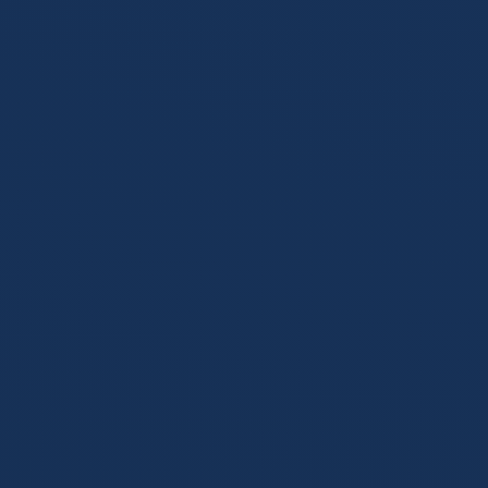
足球分析
2026-07-08
足球分析
世界杯黑马预测如何做才靠谱：看懂数据
模型、赔率信号和战术变量
世界杯黑马预测不是靠感觉挑冷门，而是把数据模型、市场预
期和战术对位放进同一套框架里综合判断。本文用可操作的方
法拆解黑马筛选逻辑，帮助你更理性地理解世界杯黑马分析。
阅读全文
→