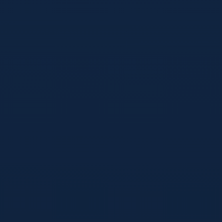
2026世界杯期间网络钓鱼与仿冒网站频发。本文为您提供权威
的SJB官方网页版安全防伪指南，教您如何精准识别官方域
名、验证SSL证书、认准官方客服，100%避开网络陷阱。
阅读详情