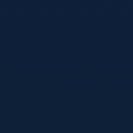
世界杯指南
2026-06-26 15:36:06
2026世界杯新手投注入门：盘口与赔率基础知识科
普
为零基础新手量身定制的世界杯投注科普指南，用最通俗易懂
的语言拆解独赢、让球、大小球等核心盘口，揭秘赔率背后的
数学逻辑，助您理性参与2026美加墨世界杯。
阅读详情
推荐功能入口
如果您希望以更短路径进入主要服务，可直接从以下入口开
始。首页设计以清晰、高效为原则，让每一步都更明确。