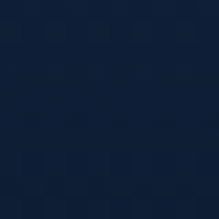
平台信任信息
由SJB Sports Entertainment Ltd.运营，注册编号CR-8829104。
如需协助，可通过support@hk-sjbofficialweb.com或+852 3001
8899联系支持团队，服务时间24/7，地址位于Kwun Tong,
Kowloon, Hong Kong。
精选内容正在准备中，欢迎继续浏览直播与赛事资讯页面。
移动端友好访问
首页采用移动优先设计理念，无论在手机、平板还是桌面设备
上，都能保持一致的浏览逻辑和清晰的操作层级。
更高效的信息组织
从赛事内容到平台入口的排序经过场景化整合，帮助用户在最