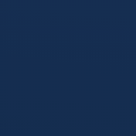
体验延续
从首页进入直播、注册、资讯与支持模块后，整体体验保持统
一与连贯。