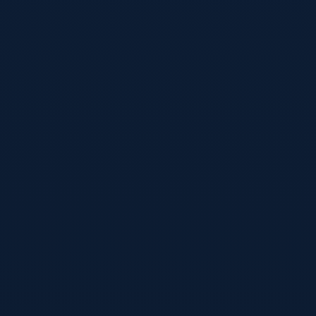
SJB官方在线门户专注于提供赛事观看、投注平台入口与多端
访问体验，支持用户快速连接世界杯相关服务。
公司名称：SJB Sports Entertainment Ltd.
注册编号：CR-8829104
联系电话：+852 3001 8899
电子邮箱：support@hk-sjbofficialweb.com
办公地址：Kwun Tong, Kowloon, Hong Kong
服务时间：24/7
网站导航