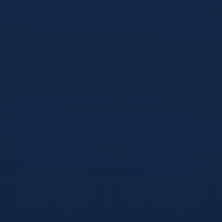
平台指南
2026-06-30 15:50:42
SJB网页版常见问题汇总：一站式解决充值、提现
与账户疑问
为了帮助用户更顺畅地使用SJB网页版，SJB帮助中心特别整
理了这份关于充值、提现、账户安全及24小时在线客服的权威
FAQ自助手册，为您解答所有资金与信任顾虑。
阅读详情