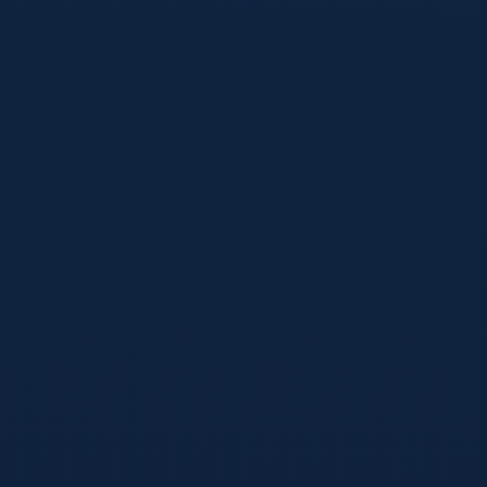
平台指南
2026-06-27 14:51:09