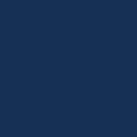
官方直播入口的核心体验
本页围绕“官方直播入口”展开，重点展示观赛流程、画面体验
与赛事信息获取效率，帮助用户快速找到适合自己的观看路
径。