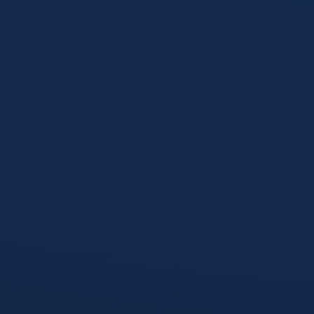
按照比赛热度、开赛时间和赛事进度进行浏览，降低查找成
本，提升观赛效率。
03
联动更多赛事内容
在观看比赛的同时，可继续访问赔率页面、注册入口与赛事资
讯页面，形成完整的赛事浏览路径。