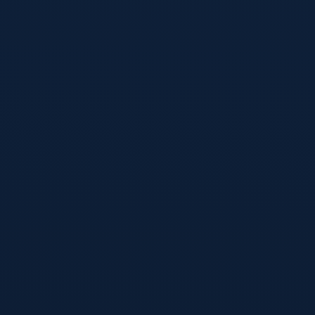
想进一步解锁更完整的站内体验，可通过简洁的注册流程快速
完成账户开通并进入个性化浏览路径。
前往注册入口
最新赛事资讯
浏览新闻与赛程更新，帮助您在观看比赛前后获得更多背景信
息、球队动态与焦点话题。
前往赛事资讯
比赛直播常见问题
以下内容围绕直播入口、画质体验与页面浏览路径进行说明，
帮助用户更快理解本页核心价值。
这是什么类型的页面？
页面是否适合手机访问？