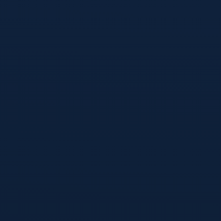
通过高对比配色强化直播入口与主要操作区域。
观赛路径更清晰
从浏览赛事到进入下一步操作，体验连续且清楚。
内容联动
直播之外，继续延伸您的赛事浏览路径
查看赛事资讯
实时赔率与盘口
当您关注比赛走势时，可继续进入投注平台页面浏览实时赔率
与盘口信息，形成更完整的赛事理解链路。
前往投注中心
快速注册入口