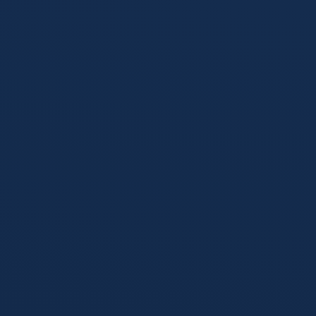
多端兼容浏览
无论是通勤途中还是居家观赛，响应式页面均可提供一致且顺
畅的浏览体验。
观赛流程
从进入直播页到追踪比赛，全程更直观
01
进入官方直播入口
通过清晰的页面指引，快速找到当前热门比赛、焦点赛程与正
在进行中的直播内容。
02
选择目标赛事与时间段