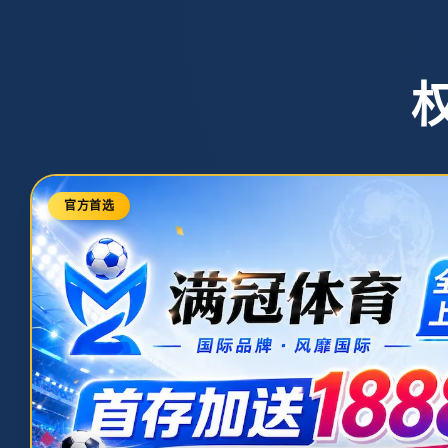
首页
投注中心
比赛直播
注册入口
赛事资讯
更多
立即注册
观看直播