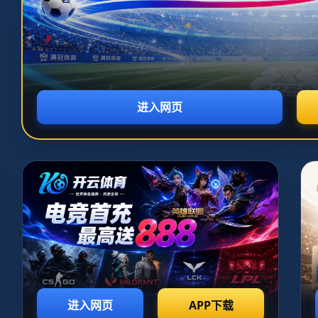
首页
/
赛事资讯
/
决策科学
分类归档
决策科学
浏览与“决策科学”相关的最新文章、专题更新与内容归档。
当前展示 1 篇内容
返回赛事资讯