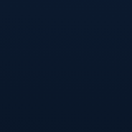
© 2026 SJB Sports Entertainment Ltd. 版权所有。
首页
帮助中心
联系我们
客服热线