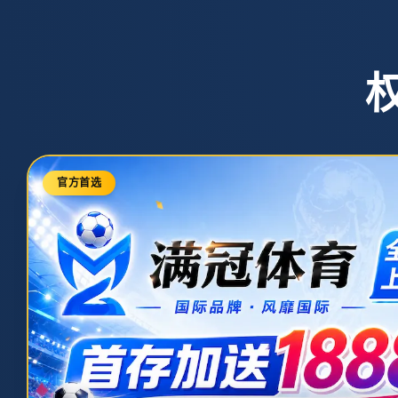
首页
投注中心
比赛直播
注册入口
赛事资讯
更多
立即注册
观看直播